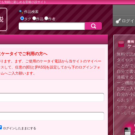
でも気軽に楽しめる官能小説サイト
作品検索
タグ
作品
作者
ログイ
にケータイでご利用の方へ
無料で読
タイやス
必要となります。まず、ご使用のケータイ電話から当サイトのマイペー
ことがで
クセスして、任意の[ID]と[PASS]を設定してから下のログインフォ
自分で書
ームへご入力願います。
連載する
ージ機能
お気に入
自分が小
らおう！
ケータイか
ャンしてね
ログインしたままにする