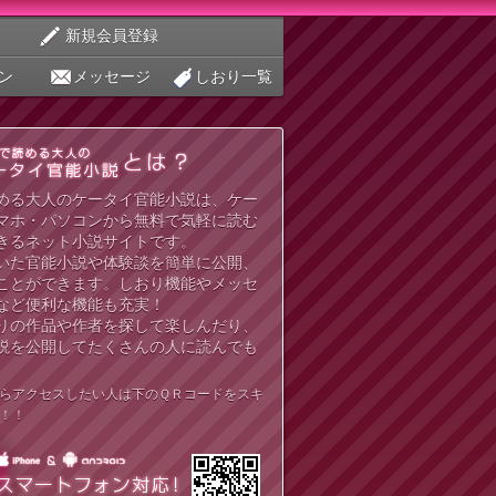
新規会員登録
ン
メッセージ
しおり一覧
める大人のケータイ官能小説は、ケー
マホ・パソコンから無料で気軽に読む
きるネット小説サイトです。
いた官能小説や体験談を簡単に公開、
ことができます。しおり機能やメッセ
など便利な機能も充実！
りの作品や作者を探して楽しんだり、
説を公開してたくさんの人に読んでも
らアクセスしたい人は下のＱＲコードをスキ
！！