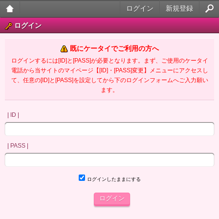
ログイン
新規登録
大人
ログイン
のケ
既にケータイでご利用の方へ
ータ
ログインするには[ID]と[PASS]が必要となります。まず、ご使用のケータイ
電話から当サイトのマイページ【[ID]・[PASS]変更】メニューにアクセスし
イ官
て、任意の[ID]と[PASS]を設定してから下のログインフォームへご入力願い
ます。
能小
説
| ID |
| PASS |
ログインしたままにする