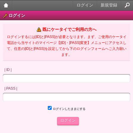
ログイン
新規登録
大人
ログイン
のケ
既にケータイでご利用の方へ
ータ
ログインするには[ID]と[PASS]が必要となります。まず、ご使用のケータイ
電話から当サイトのマイページ【[ID]・[PASS]変更】メニューにアクセスし
イ官
て、任意の[ID]と[PASS]を設定してから下のログインフォームへご入力願い
ます。
能小
説
| ID |
| PASS |
ログインしたままにする