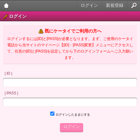
ログイン
新規登録
大人
ログイン
のケ
既にケータイでご利用の方へ
ータ
ログインするには[ID]と[PASS]が必要となります。まず、ご使用のケータイ
電話から当サイトのマイページ【[ID]・[PASS]変更】メニューにアクセスし
イ官
て、任意の[ID]と[PASS]を設定してから下のログインフォームへご入力願い
ます。
能小
説
| ID |
| PASS |
ログインしたままにする