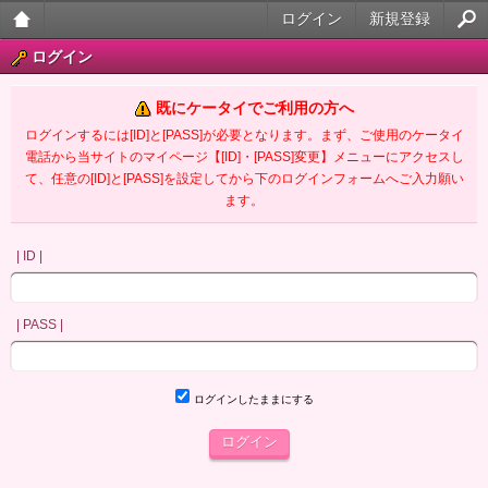
ログイン
新規登録
大人
ログイン
のケ
既にケータイでご利用の方へ
ータ
ログインするには[ID]と[PASS]が必要となります。まず、ご使用のケータイ
電話から当サイトのマイページ【[ID]・[PASS]変更】メニューにアクセスし
イ官
て、任意の[ID]と[PASS]を設定してから下のログインフォームへご入力願い
ます。
能小
説
| ID |
| PASS |
ログインしたままにする