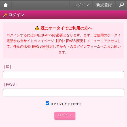
ログイン
新規登録
大人
ログイン
のケ
既にケータイでご利用の方へ
ータ
ログインするには[ID]と[PASS]が必要となります。まず、ご使用のケータイ
電話から当サイトのマイページ【[ID]・[PASS]変更】メニューにアクセスし
イ官
て、任意の[ID]と[PASS]を設定してから下のログインフォームへご入力願い
ます。
能小
説
| ID |
| PASS |
ログインしたままにする