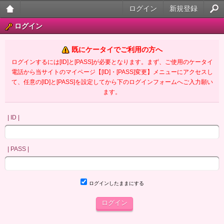
ログイン
新規登録
大人
ログイン
のケ
既にケータイでご利用の方へ
ータ
ログインするには[ID]と[PASS]が必要となります。まず、ご使用のケータイ
電話から当サイトのマイページ【[ID]・[PASS]変更】メニューにアクセスし
イ官
て、任意の[ID]と[PASS]を設定してから下のログインフォームへご入力願い
ます。
能小
説
| ID |
| PASS |
ログインしたままにする