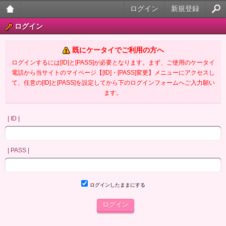
ログイン
新規登録
大人
ログイン
のケ
既にケータイでご利用の方へ
ータ
ログインするには[ID]と[PASS]が必要となります。まず、ご使用のケータイ
電話から当サイトのマイページ【[ID]・[PASS]変更】メニューにアクセスし
イ官
て、任意の[ID]と[PASS]を設定してから下のログインフォームへご入力願い
ます。
能小
説
| ID |
| PASS |
ログインしたままにする