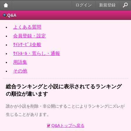
ログイン
新規登録
大人
Q&A
のケ
よくある質問
ータ
会員登録・設定
ｻｲﾄｻｰﾋﾞｽ全般
イ官
ｻｲﾄﾙｰﾙ・荒らし・通報
能小
用語集
説
その他
総合ランキングと小説に表示されてるランキング
の順位が違います
誰かが小説を削除・非公開にすることによりランキングにズレが
生じることがあります。
Q&Aトップへ戻る