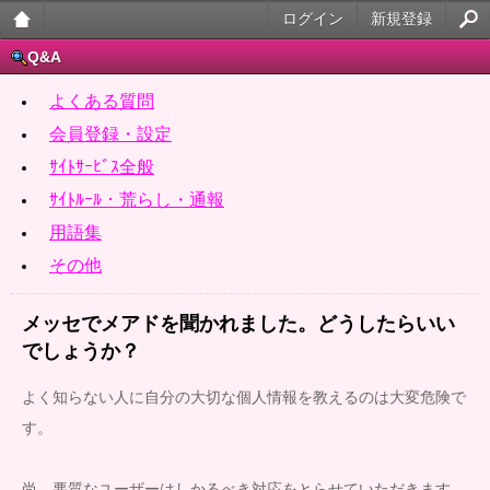
ログイン
新規登録
大人
Q&A
のケ
よくある質問
ータ
会員登録・設定
ｻｲﾄｻｰﾋﾞｽ全般
イ官
ｻｲﾄﾙｰﾙ・荒らし・通報
能小
用語集
説
その他
メッセでメアドを聞かれました。どうしたらいい
でしょうか？
よく知らない人に自分の大切な個人情報を教えるのは大変危険で
す。
尚、悪質なユーザーはしかるべき対応をとらせていただきます