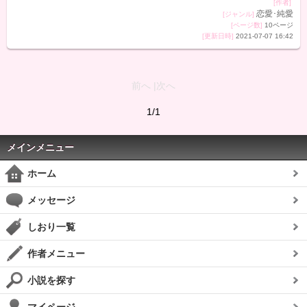
[作者]
恋愛･純愛
[ジャンル]
[ページ数]
10ページ
[更新日時]
2021-07-07 16:42
前へ |次へ
1/1
メインメニュー
ホーム
メッセージ
しおり一覧
作者メニュー
小説を探す