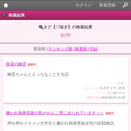
ログイン
新規登録
大人
検索結果
のケ
タグ
【♡喘ぎ】
の検索結果
全2件
ータ
イ官
更新順 |
ランキング順
|
新着順
|
完結
能小
真昼の幽霊
連載中
説
幽霊ちゃんとえっちなことする話
[作者]
コメディー･ネタ
[ジャンル]
[ページ数]
31ページ
[更新日時]
2025-06-07 21:03
嫌われ独身貴族の私がわんこ君に迫られていますっ！
連載中
押せ押せイケメン大学生と嫌われ独身貴族女性の抗戦物語。