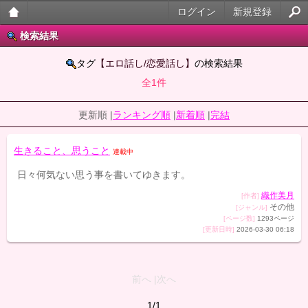
ログイン
新規登録
大人
検索結果
のケ
タグ
【エロ話し/恋愛話し】
の検索結果
全1件
ータ
イ官
更新順 |
ランキング順
|
新着順
|
完結
能小
生きること、思うこと
連載中
説
日々何気ない思う事を書いてゆきます。
織作美月
[作者]
その他
[ジャンル]
[ページ数]
1293ページ
[更新日時]
2026-03-30 06:18
前へ |次へ
1/1