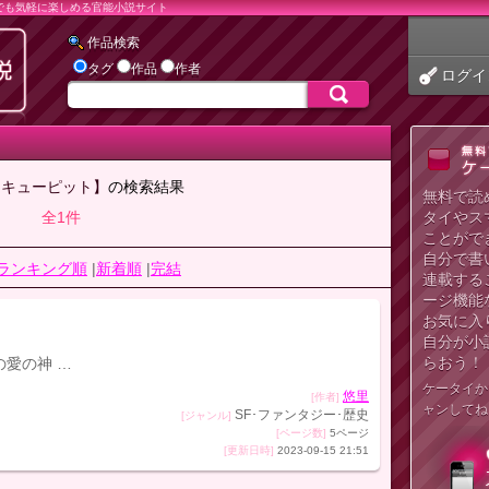
でも気軽に楽しめる官能小説サイト
作品検索
タグ
作品
作者
ログイ
【キューピット】
の検索結果
無料で読
全1件
タイやス
ことがで
自分で書
ランキング順
|
新着順
|
完結
連載する
ージ機能
お気に入
自分が小
らおう！
の愛の神 …
ケータイか
悠里
[作者]
ャンしてね
SF･ファンタジー･歴史
[ジャンル]
[ページ数]
5ページ
[更新日時]
2023-09-15 21:51