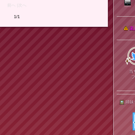
前へ |次へ
1/1
楽
当
姉妹