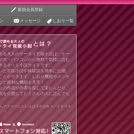
新規会員登録
ン
メッセージ
しおり一覧
める大人のケータイ官能小説は、ケー
マホ・パソコンから無料で気軽に読む
きるネット小説サイトです。
いた官能小説や体験談を簡単に公開、
ことができます。しおり機能やメッセ
など便利な機能も充実！
りの作品や作者を探して楽しんだり、
説を公開してたくさんの人に読んでも
らアクセスしたい人は下のＱＲコードをスキ
！！