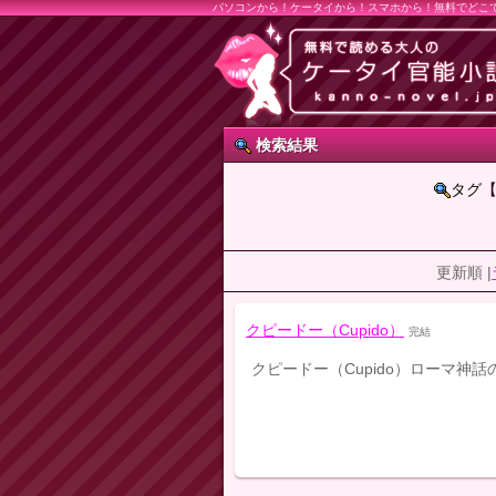
パソコンから！ケータイから！スマホから！無料でどこ
検索結果
タグ
更新順 |
クピードー（Cupido）
完結
クピードー（Cupido）ローマ神話