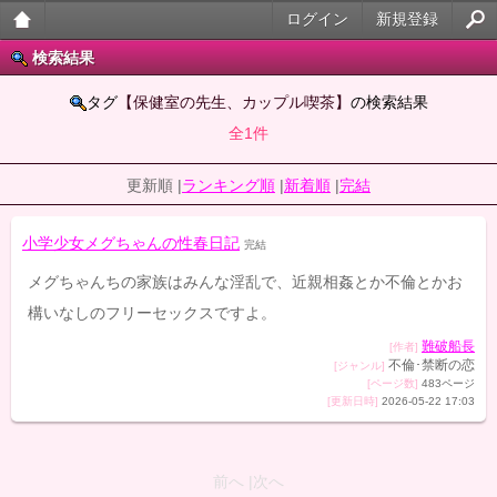
ログイン
新規登録
大人
検索結果
のケ
タグ
【保健室の先生、カップル喫茶】
の検索結果
全1件
ータ
イ官
更新順 |
ランキング順
|
新着順
|
完結
能小
小学少女メグちゃんの性春日記
完結
説
メグちゃんちの家族はみんな淫乱で、近親相姦とか不倫とかお
構いなしのフリーセックスですよ。
難破船長
[作者]
不倫･禁断の恋
[ジャンル]
[ページ数]
483ページ
[更新日時]
2026-05-22 17:03
前へ |次へ