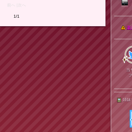
前へ |次へ
1/1
楽
当
姉妹