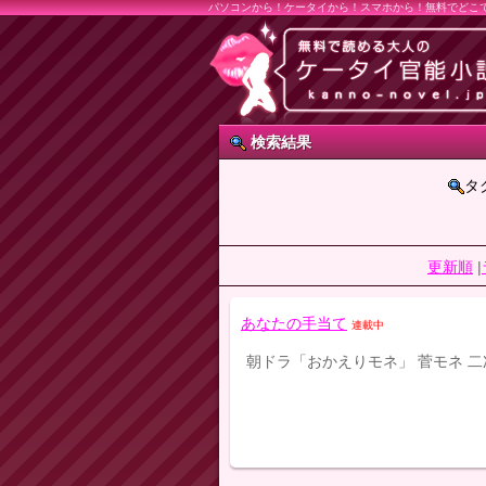
パソコンから！ケータイから！スマホから！無料でどこ
検索結果
タ
更新順
|
あなたの手当て
連載中
朝ドラ「おかえりモネ」 菅モネ 