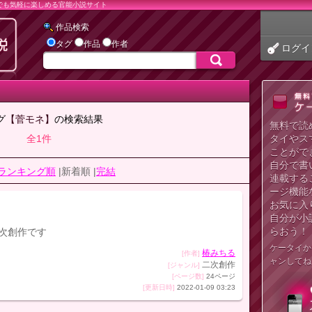
でも気軽に楽しめる官能小説サイト
作品検索
タグ
作品
作者
ログイ
グ
【菅モネ】
の検索結果
無料で読
全1件
タイやス
ことがで
自分で書
ランキング順
|新着順 |
完結
連載する
ージ機能
お気に入
自分が小
らおう！
二次創作です
ケータイか
椿みちる
[作者]
ャンしてね
二次創作
[ジャンル]
[ページ数]
24ページ
[更新日時]
2022-01-09 03:23