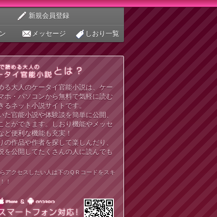
新規会員登録
ン
メッセージ
しおり一覧
める大人のケータイ官能小説は、ケー
マホ・パソコンから無料で気軽に読む
きるネット小説サイトです。
いた官能小説や体験談を簡単に公開、
ことができます。しおり機能やメッセ
など便利な機能も充実！
りの作品や作者を探して楽しんだり、
説を公開してたくさんの人に読んでも
らアクセスしたい人は下のＱＲコードをスキ
！！