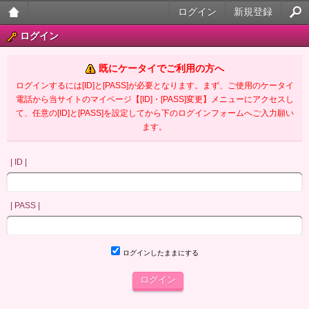
ログイン
新規登録
大人
ログイン
のケ
既にケータイでご利用の方へ
ータ
ログインするには[ID]と[PASS]が必要となります。まず、ご使用のケータイ
電話から当サイトのマイページ【[ID]・[PASS]変更】メニューにアクセスし
イ官
て、任意の[ID]と[PASS]を設定してから下のログインフォームへご入力願い
ます。
能小
説
| ID |
| PASS |
ログインしたままにする