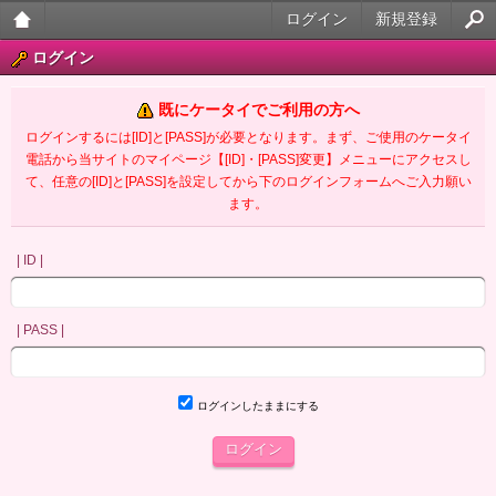
ログイン
新規登録
大人
ログイン
のケ
既にケータイでご利用の方へ
ータ
ログインするには[ID]と[PASS]が必要となります。まず、ご使用のケータイ
電話から当サイトのマイページ【[ID]・[PASS]変更】メニューにアクセスし
イ官
て、任意の[ID]と[PASS]を設定してから下のログインフォームへご入力願い
ます。
能小
説
| ID |
| PASS |
ログインしたままにする