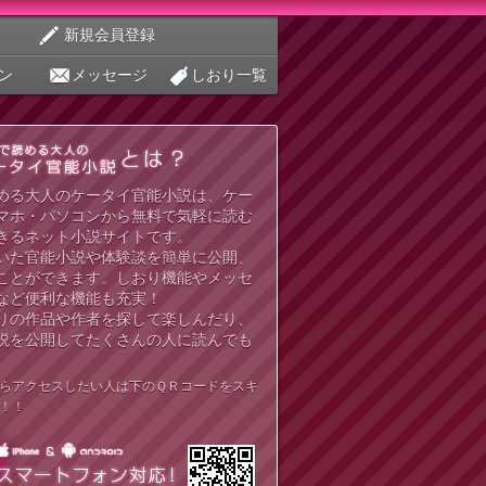
新規会員登録
ン
メッセージ
しおり一覧
める大人のケータイ官能小説は、ケー
マホ・パソコンから無料で気軽に読む
きるネット小説サイトです。
いた官能小説や体験談を簡単に公開、
ことができます。しおり機能やメッセ
など便利な機能も充実！
りの作品や作者を探して楽しんだり、
説を公開してたくさんの人に読んでも
らアクセスしたい人は下のＱＲコードをスキ
！！