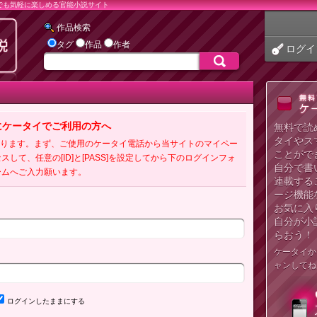
でも気軽に楽しめる官能小説サイト
作品検索
タグ
作品
作者
ログイ
にケータイでご利用の方へ
無料で読
タイやス
必要となります。まず、ご使用のケータイ電話から当サイトのマイペー
ことがで
クセスして、任意の[ID]と[PASS]を設定してから下のログインフォ
自分で書
ームへご入力願います。
連載する
ージ機能
お気に入
自分が小
らおう！
ケータイか
ャンしてね
ログインしたままにする