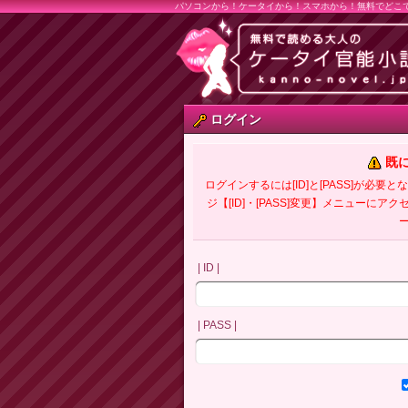
パソコンから！ケータイから！スマホから！無料でどこ
ログイン
既
ログインするには[ID]と[PASS]が
ジ【[ID]・[PASS]変更】メニューにア
| ID |
| PASS |