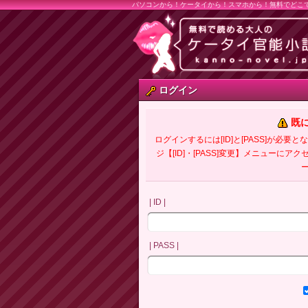
パソコンから！ケータイから！スマホから！無料でどこ
ログイン
既
ログインするには[ID]と[PASS]が
ジ【[ID]・[PASS]変更】メニューにア
| ID |
| PASS |