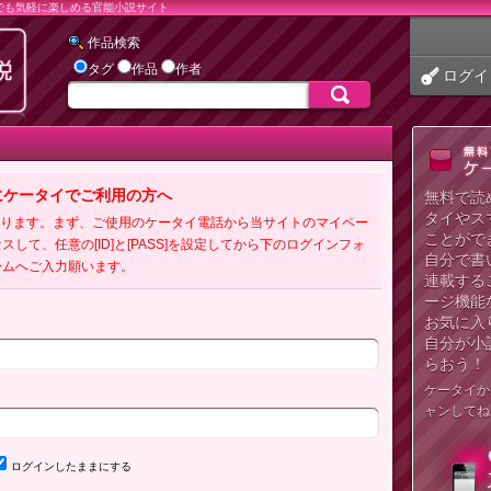
でも気軽に楽しめる官能小説サイト
作品検索
タグ
作品
作者
ログイ
にケータイでご利用の方へ
無料で読
タイやス
必要となります。まず、ご使用のケータイ電話から当サイトのマイペー
ことがで
クセスして、任意の[ID]と[PASS]を設定してから下のログインフォ
自分で書
ームへご入力願います。
連載する
ージ機能
お気に入
自分が小
らおう！
ケータイか
ャンしてね
ログインしたままにする