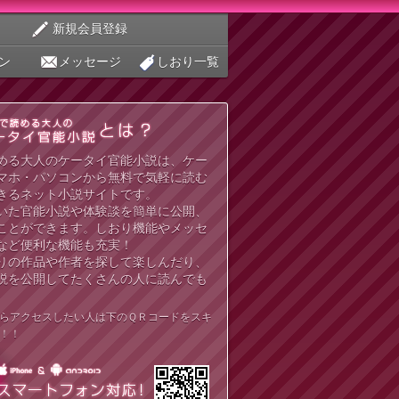
新規会員登録
ン
メッセージ
しおり一覧
める大人のケータイ官能小説は、ケー
マホ・パソコンから無料で気軽に読む
きるネット小説サイトです。
いた官能小説や体験談を簡単に公開、
ことができます。しおり機能やメッセ
など便利な機能も充実！
りの作品や作者を探して楽しんだり、
説を公開してたくさんの人に読んでも
らアクセスしたい人は下のＱＲコードをスキ
！！