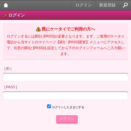
ログイン
新規登録
大人
ログイン
のケ
既にケータイでご利用の方へ
ータ
ログインするには[ID]と[PASS]が必要となります。まず、ご使用のケータイ
電話から当サイトのマイページ【[ID]・[PASS]変更】メニューにアクセスし
イ官
て、任意の[ID]と[PASS]を設定してから下のログインフォームへご入力願い
ます。
能小
説
| ID |
| PASS |
ログインしたままにする