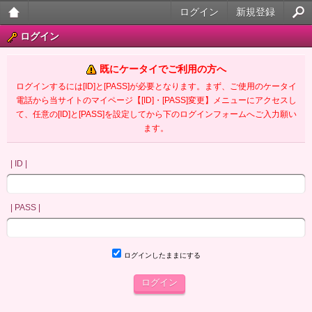
ログイン
新規登録
大人
ログイン
のケ
既にケータイでご利用の方へ
ータ
ログインするには[ID]と[PASS]が必要となります。まず、ご使用のケータイ
電話から当サイトのマイページ【[ID]・[PASS]変更】メニューにアクセスし
イ官
て、任意の[ID]と[PASS]を設定してから下のログインフォームへご入力願い
ます。
能小
説
| ID |
| PASS |
ログインしたままにする