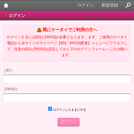
ログイン
新規登録
大人
ログイン
のケ
既にケータイでご利用の方へ
ータ
ログインするには[ID]と[PASS]が必要となります。まず、ご使用のケータイ
電話から当サイトのマイページ【[ID]・[PASS]変更】メニューにアクセスし
イ官
て、任意の[ID]と[PASS]を設定してから下のログインフォームへご入力願い
ます。
能小
説
| ID |
| PASS |
ログインしたままにする