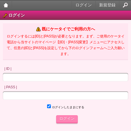
ログイン
新規登録
大人
ログイン
のケ
既にケータイでご利用の方へ
ータ
ログインするには[ID]と[PASS]が必要となります。まず、ご使用のケータイ
電話から当サイトのマイページ【[ID]・[PASS]変更】メニューにアクセスし
イ官
て、任意の[ID]と[PASS]を設定してから下のログインフォームへご入力願い
ます。
能小
説
| ID |
| PASS |
ログインしたままにする