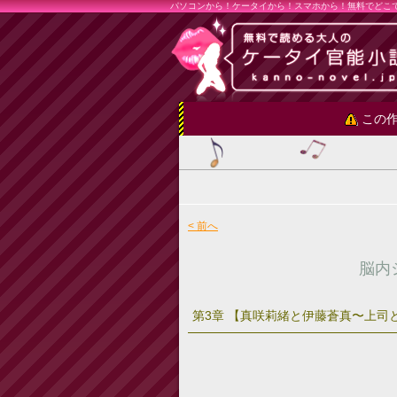
パソコンから！ケータイから！スマホから！無料でどこ
この作
< 前へ
脳内
第3章 【真咲莉緒と伊藤蒼真〜上司