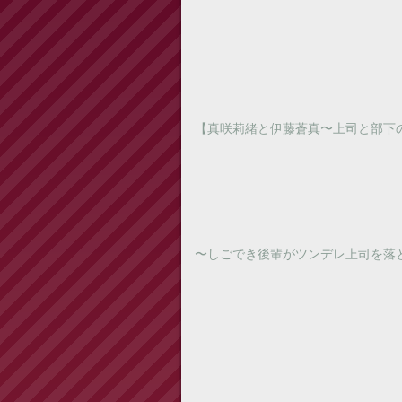
【真咲莉緒と伊藤蒼真〜上司と部下
〜しごでき後輩がツンデレ上司を落