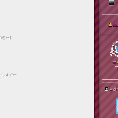
楽
の恋〜】
当
とします〜
姉妹