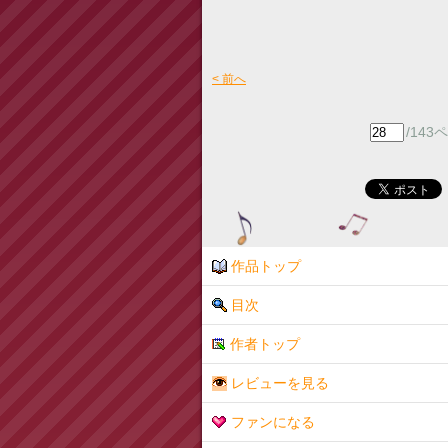
< 前へ
/14
作品トップ
目次
作者トップ
レビューを見る
ファンになる