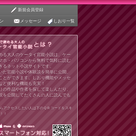
新規会員登録
ン
メッセージ
しおり一覧
める大人のケータイ官能小説は、ケー
マホ・パソコンから無料で気軽に読む
きるネット小説サイトです。
いた官能小説や体験談を簡単に公開、
ことができます。しおり機能やメッセ
など便利な機能も充実！
りの作品や作者を探して楽しんだり、
説を公開してたくさんの人に読んでも
らアクセスしたい人は下のＱＲコードをスキ
！！