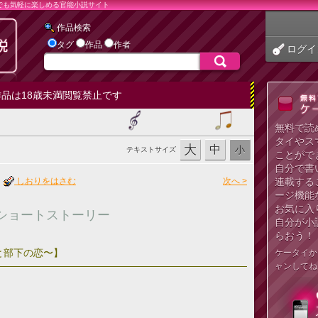
でも気軽に楽しめる官能小説サイト
作品検索
タグ
作品
作者
ログイ
品は18歳未満閲覧禁止です
無料で読
タイやス
大
中
小
テキストサイズ
ことがで
自分で書
しおりをはさむ
次へ >
連載する
ージ機能
お気に入
ショートストーリー
自分が小
らおう！
と部下の恋〜】
ケータイか
ャンしてね