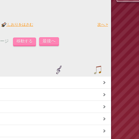
しおりをはさむ
次へ >
3ページ
最後へ