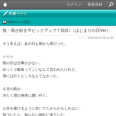
ログイン
新規登録
大人
作者ページ
kalra
日記
のケ
さんの
祝・雨が好き🎊ピックアップ７回目♪（はじまりの日Ver）
ータ
[作成日]
2026-06-15 06:11:49
イ官
そう言えば、あの日も朝から雨だった。
能小
☆☆☆
説
雨の日は仕事が少ない。
ゆっくり飯食ってこいなんて言われたけれど、
僕には行くところなんてなかった。
６月の雨が、
冷たく僕の身体に纏い付く。
人目を避けるように歩いてたからかもしれない。
気づいたら、知らない神社に来ていた。