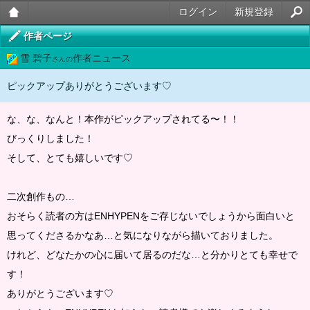
ログイン
新規登録
大人
作者ページ
雪 碧子
作者ニュース
のケ
さんの
ータ
ピックアップありがとうございます♡
イ官
な、な、なんと！本作がピックアップされてる〜！！
能小
びっくりしました！
説
そして、とても嬉しいです♡
二次創作もの…
おそらく読者の方はENHYPENをご存じないでしょうから面白いと
思ってくださるかなあ…と気になりながら描いておりました。
けれど、どなたかの心に届いて居るのだな…と分かりとても幸せで
す！
ありがとうございます♡