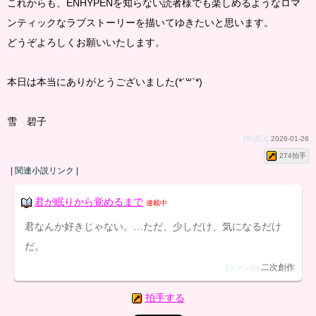
これからも、ENHYPENを知らない読者様でも楽しめるようなロマ
ンティックなラブストーリーを描いてゆきたいと思います。
どうぞよろしくお願いいたします。
本日は本当にありがとうございました(*´꒳`*)
雪 碧子
[作成日]
2026-01-26
274拍手
| 関連小説リンク |
君が眠りから覚めるまで
連載中
君なんか好きじゃない。…ただ、少しだけ、気になるだけ
だ。
二次創作
[ジャンル]
拍手する