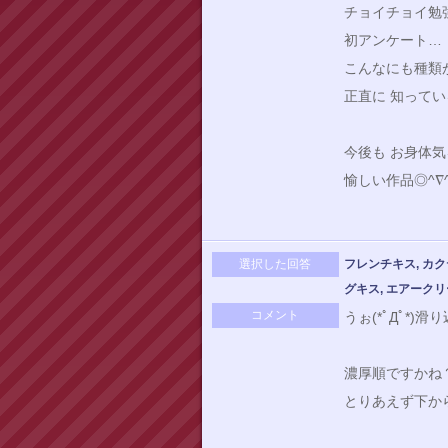
チョイチョイ勉
初アンケート…
こんなにも種類が
正直に 知ってい
今後も お身体
愉しい作品◎^∇
選択した回答
フレンチキス, カク
グキス, エアークリ
コメント
うぉ(*ﾟДﾟ*)
濃厚順ですかね
とりあえず下から