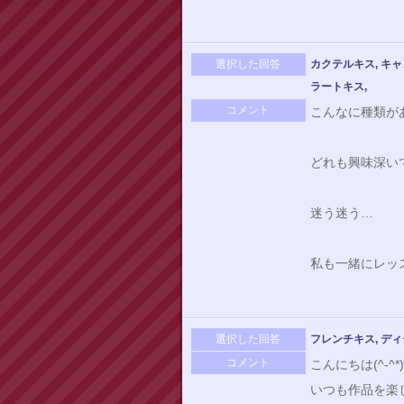
選択した回答
カクテルキス, キャ
ラートキス,
コメント
こんなに種類が
どれも興味深い
迷う迷う…
私も一緒にレッス
選択した回答
フレンチキス, ディ
コメント
こんにちは(^-^*)
いつも作品を楽