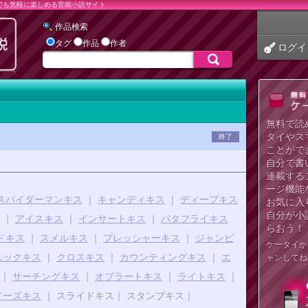
でも気軽に楽しめる官能小説サイト
作品検索
タグ
作品
作者
ログイ
無料で読
タイやス
終了
ことがで
自分で書
連載する
ージ機能
スパイダーマンキス
｜
キャンディキス
｜
ディープキス
お気に入
自分が小
｜
アイスキス
｜
インサートキス
｜
バタフライキス
らおう！
ドキス
｜
スメルキス
｜
プレッシャーキス
｜
ジャンピ
ケータイか
ニックキス
｜
クロスキス
｜
カウンティングキス
｜
エ
ャンしてね
｜
サーチングキス
｜
オブラートキス
｜
ライトキス
｜
ノーズキス
｜ スライドキス｜ スタンプキス｜