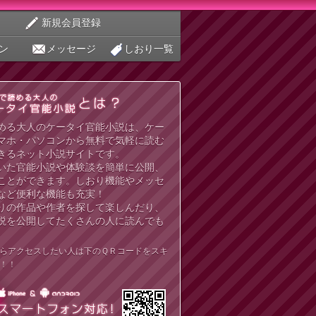
新規会員登録
ン
メッセージ
しおり一覧
める大人のケータイ官能小説は、ケー
マホ・パソコンから無料で気軽に読む
きるネット小説サイトです。
いた官能小説や体験談を簡単に公開、
ことができます。しおり機能やメッセ
など便利な機能も充実！
りの作品や作者を探して楽しんだり、
説を公開してたくさんの人に読んでも
らアクセスしたい人は下のＱＲコードをスキ
！！