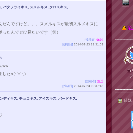
 バタフライキス, スメルキス, クロスキス,
んだんですけど。。。スメルキスが最初スルメキスに
楽
ボったんでぜひ見たいです（笑）
保音
[投稿者]
[投稿日]
2014-07-23 11:31:03
,
んww
当
たσ(･▽･;)
mici
[投稿者]
[投稿日]
2014-07-23 00:37:43
ンディキス, チョコキス, アイスキス, バードキス,
姉妹
♡