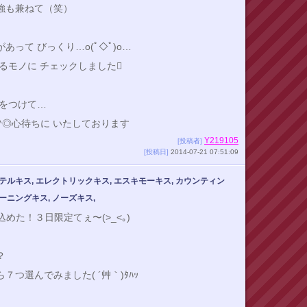
強も兼ねて（笑）
あって びっくり…o(ﾟ◇ﾟ)o…
るモノに チェックしました
気をつけて…
^◎心待ちに いたしております
Y219105
[投稿者]
[投稿日]
2014-07-21 07:51:09
テルキス, エレクトリックキス, エスキモーキス, カウンティン
ーニングキス, ノーズキス,
滑り込めた！３日限定てぇ〜(>_<｡)
？
７つ選んでみました( ´艸｀)ﾀﾊｯ