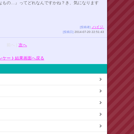
なもの…』ってどれなんですかね？き、気になります
.ハイジ.
[投稿者]
[投稿日]
2014-07-20 22:51:43
前へ |
次へ
ンケート結果画面へ戻る