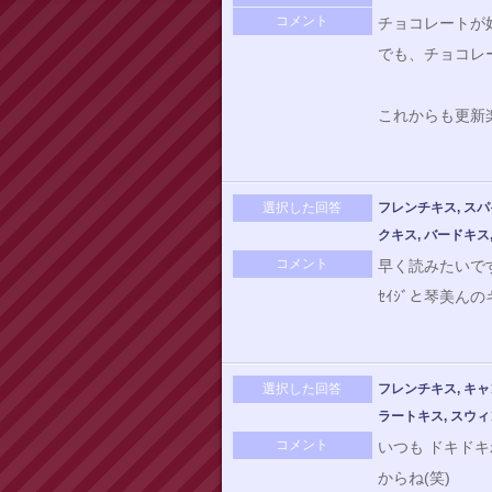
コメント
チョコレートが
でも、チョコレ
これからも更新
選択した回答
フレンチキス, スパ
クキス, バードキス
コメント
早く読みたいで
ｾｲｼﾞと琴美ん
選択した回答
フレンチキス, キャ
ラートキス, スウィ
コメント
いつも ドキド
からね(笑)