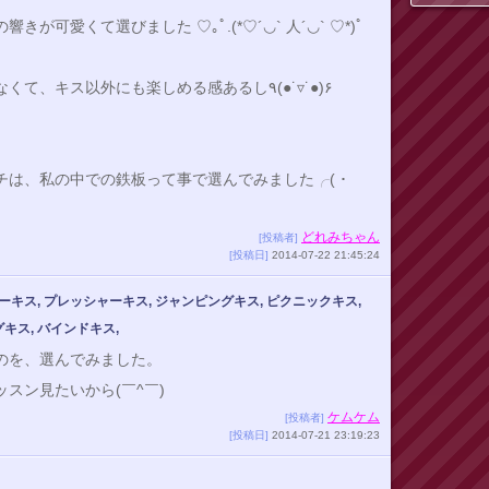
きが可愛くて選びました ♡｡ﾟ.(*♡´◡` 人´◡` ♡*)ﾟ
ただのキスじゃなくて、キス以外にも楽しめる感あるし٩(●˙▿˙●)۶
チは、私の中での鉄板って事で選んでみました╭( ･
どれみちゃん
[投稿者]
[投稿日]
2014-07-22 21:45:24
ーキス, プレッシャーキス, ジャンピングキス, ピクニックキス,
キス, バインドキス,
のを、選んでみました。
スン見たいから(￣^￣)ゞ
ケムケム
[投稿者]
[投稿日]
2014-07-21 23:19:23