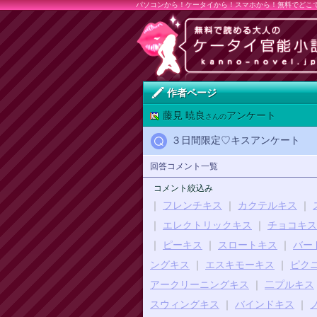
パソコンから！ケータイから！スマホから！無料でどこ
作者ページ
藤見 暁良
アンケート
さんの
３日間限定♡キスアンケート
回答コメント一覧
コメント絞込み
｜
フレンチキス
｜
カクテルキス
｜
｜
エレクトリックキス
｜
チョコキス
｜
ピーキス
｜
スロートキス
｜
バー
ングキス
｜
エスキモーキス
｜
ピク
アークリーニングキス
｜
二プルキス
スウィングキス
｜
バインドキス
｜