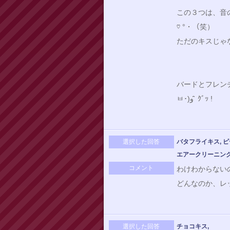
この３つは、音の響
♡ °・（笑）
バードとフレン
ㅂ･)و ̑̑ ｸﾞｯ !
選択した回答
バタフライキス, ピ
エアークリーニング
コメント
わけわからない
どんなのか、レッ
選択した回答
チョコキス,