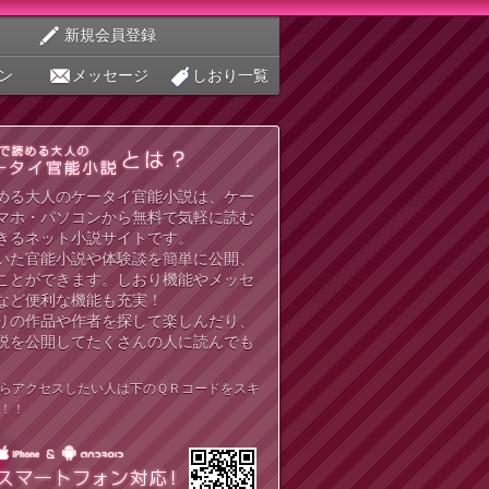
新規会員登録
ン
メッセージ
しおり一覧
める大人のケータイ官能小説は、ケー
マホ・パソコンから無料で気軽に読む
きるネット小説サイトです。
いた官能小説や体験談を簡単に公開、
ことができます。しおり機能やメッセ
など便利な機能も充実！
りの作品や作者を探して楽しんだり、
説を公開してたくさんの人に読んでも
らアクセスしたい人は下のＱＲコードをスキ
！！