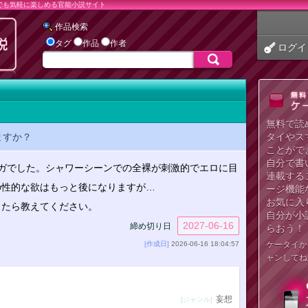
でも気軽に楽しめる官能小説サイト
作品検索
タグ
作品
作者
ログイ
無料で読
ますか？
タイやス
ことがで
自分で書
ガでした。シャワーシーンでの全裸が刺激的でエロに目
連載する
の性的な欲はもっと後になりますが…
ージ機能
お気に入
ったら教えてください。
自分が小
2027-06-16
締め切り日
らおう！
[作成日]
2026-06-16 18:04:57
ケータイか
ャンしてね
妄想
[ジャンル]