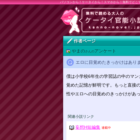
パソコンから！ケータイから！スマホから！無料でどこ
作者ページ
やまの
アンケート
さんの
エロに目覚めたきっかけはあり
僕は小学校6年生の学習誌の中のマン
覚めた記憶が鮮明です。もっと直接
性やエロへの目覚めのきっかけがあ
関連小説リンク
妄想H短編集
連載中