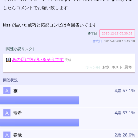
したらコメントでお願い致します
kissで描いた戒巧と拓忍コンビは今回省いてます
終了日
2015-12-17 05:30:02
作成日
2015-10-08 13:49:19
| 関連小説リンク |
あの店に彼がいるそうです
完結
お水･ホスト･風俗
[ジャンル]
回答状況
雅
4票 57.1%
瑞希
4票 57.1%
春哉
2票 28.6%