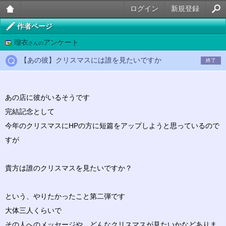
ログイン
新規登録
大人
作者ページ
瑠衣
アンケート
のケ
さんの
【あの彼】クリスマスには誰を見たいですか
ータ
終了
イ官
能小
あの店に彼がいるそうです
完結記念として
説
今年のクリスマスにHPの方に短篇をアップしようと思っているので
すが
貴方は誰のクリスマスを見たいですか？
という、やりたかったこと第二弾です
大体三人くらいで
その人へのメッセージや、どんなクリスマスが見たいかなどありま