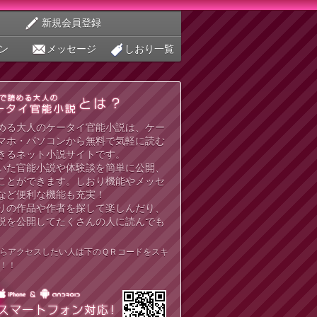
新規会員登録
ン
メッセージ
しおり一覧
める大人のケータイ官能小説は、ケー
マホ・パソコンから無料で気軽に読む
きるネット小説サイトです。
いた官能小説や体験談を簡単に公開、
ことができます。しおり機能やメッセ
など便利な機能も充実！
りの作品や作者を探して楽しんだり、
説を公開してたくさんの人に読んでも
らアクセスしたい人は下のＱＲコードをスキ
！！