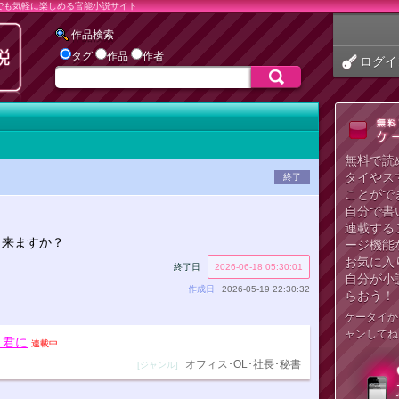
でも気軽に楽しめる官能小説サイト
作品検索
タグ
作品
作者
ログイ
無料で読
タイやス
終了
ことがで
自分で書
、
連載する
出来ますか？
ージ機能
お気に入
終了日
2026-06-18 05:30:01
自分が小
作成日
2026-05-19 22:30:32
らおう！
ケータイか
ャンしてね
、君に
連載中
オフィス･OL･社長･秘書
[ジャンル]