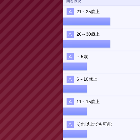
回答状況
21～25歳上
26～30歳上
～5歳
6～10歳上
11～15歳上
それ以上でも可能