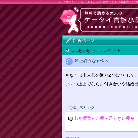
パソコンから！ケータイから！スマホから！無料でどこ
作者ページ
lonelyonly
アンケート
さんの
年上好きな女性へ
あなたは主人公の通り27歳だとして
いくつ上までならお付き合いや結婚
| 関連小説リンク |
影を背負った愛～足りない愛を