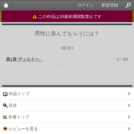
ログイン
新規登録
大人
この作品は18歳未満閲覧禁止です
のケ
男性に喜んでもらうには？
ータ
イ官
<目次>
能小
第1章 ディルドー、
1～80
説
前へ | 次へ
作品トップ
目次
作者トップ
レビューを見る