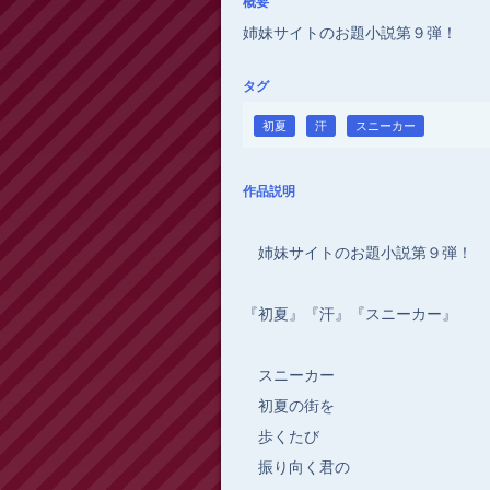
概要
姉妹サイトのお題小説第９弾！
タグ
初夏
汗
スニーカー
作品説明
姉妹サイトのお題小説第９弾！
『初夏』『汗』『スニーカー』
スニーカー
初夏の街を
歩くたび
振り向く君の