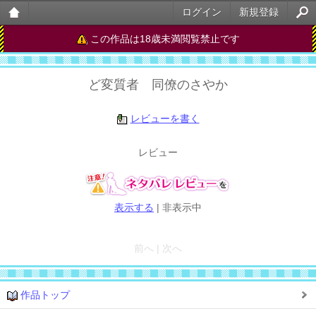
ログイン
新規登録
大人
この作品は18歳未満閲覧禁止です
のケ
ど変質者 同僚のさやか
ータ
イ官
レビューを書く
能小
レビュー
説
表示する
|
非表示中
前へ | 次へ
作品トップ