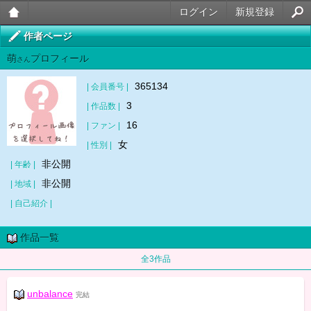
ログイン
新規登録
大人
作者ページ
萌
プロフィール
のケ
さん
ータ
365134
| 会員番号 |
3
| 作品数 |
イ官
16
| ファン |
能小
女
| 性別 |
説
非公開
| 年齢 |
非公開
| 地域 |
| 自己紹介 |
作品一覧
全3作品
unbalance
完結