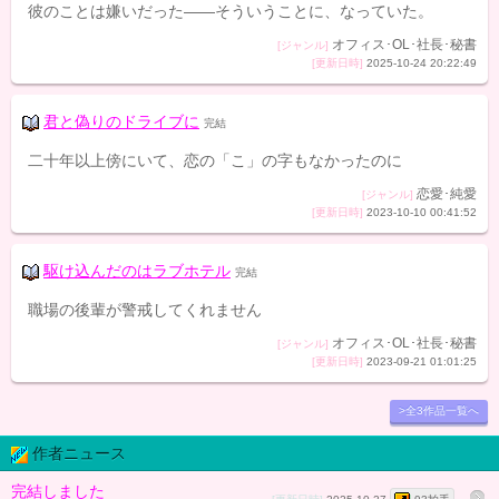
彼のことは嫌いだった――そういうことに、なっていた。
オフィス･OL･社長･秘書
[ジャンル]
[更新日時]
2025-10-24 20:22:49
君と偽りのドライブに
完結
二十年以上傍にいて、恋の「こ」の字もなかったのに
恋愛･純愛
[ジャンル]
[更新日時]
2023-10-10 00:41:52
駆け込んだのはラブホテル
完結
職場の後輩が警戒してくれません
オフィス･OL･社長･秘書
[ジャンル]
[更新日時]
2023-09-21 01:01:25
>全3作品一覧へ
作者ニュース
完結しました