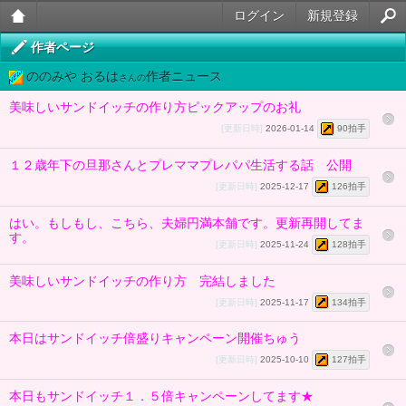
ログイン
新規登録
大人
作者ページ
ののみや おるは
作者ニュース
のケ
さんの
美味しいサンドイッチの作り方ピックアップのお礼
ータ
[更新日時]
2026-01-14
90拍手
イ官
１２歳年下の旦那さんとプレママプレパパ生活する話 公開
能小
[更新日時]
2025-12-17
126拍手
説
はい。もしもし、こちら、夫婦円満本舗です。更新再開してま
す。
[更新日時]
2025-11-24
128拍手
美味しいサンドイッチの作り方 完結しました
[更新日時]
2025-11-17
134拍手
本日はサンドイッチ倍盛りキャンペーン開催ちゅう
[更新日時]
2025-10-10
127拍手
本日もサンドイッチ１．５倍キャンペーンしてます★