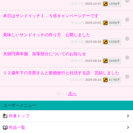
[更新日時]
2025-10-07
130拍手
本日はサンドイッチ１．５倍キャンペーンデーです
[更新日時]
2025-10-02
268拍手
美味しいサンドイッチの作り方 公開しました
[更新日時]
2025-09-28
532拍手
夫婦円満本舗 加筆部分についてのお知らせ
[更新日時]
2025-09-24
368拍手
１２歳年下の旦那さんと新婚旅行と妊活する話 完結しました
[更新日時]
2025-09-24
317拍手
前へ |
次へ
ユーザーメニュー
作者トップ
作品一覧