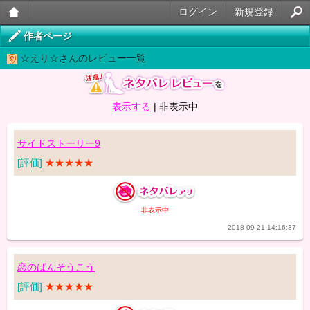
ログイン
新規登録
大人
作者ページ
☆えり☆さんのレビュー一覧
のケ
ータ
表示する
|
非表示中
イ官
能小
サイドストーリー9
説
[評価]
★★★★★
非表示中
2018-09-21 14:16:37
恋のばんそうこう
[評価]
★★★★★