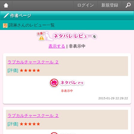
ログイン
新規登録
大人
作者ページ
謌淋さんのレビュー一覧
のケ
ータ
表示する
|
非表示中
イ官
能小
ラブカルチャースクール ２
説
[評価]
★★★★★
非表示中
2015-01-29 22:29:22
ラブカルチャースクール ２
[評価]
★★★★★