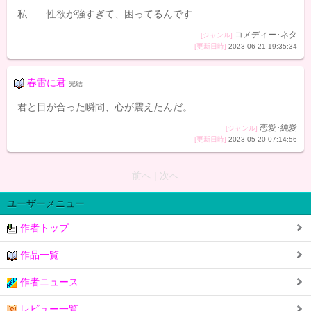
私……性欲が強すぎて、困ってるんです
コメディー･ネタ
[ジャンル]
[更新日時]
2023-06-21 19:35:34
春雷に君
完結
君と目が合った瞬間、心が震えたんだ。
恋愛･純愛
[ジャンル]
[更新日時]
2023-05-20 07:14:56
前へ | 次へ
ユーザーメニュー
作者トップ
作品一覧
作者ニュース
レビュー一覧