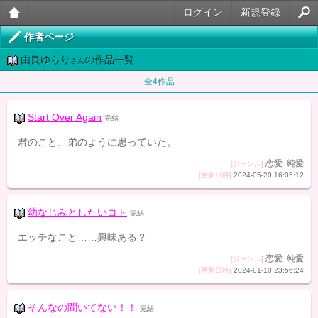
ログイン
新規登録
大人
作者ページ
由良ゆらり
の作品一覧
のケ
さん
全4作品
ータ
イ官
Start Over Again
完結
能小
君のこと、弟のように思っていた。
説
恋愛･純愛
[ジャンル]
[更新日時]
2024-05-20 16:05:12
幼なじみとしたいコト
完結
エッチなこと……興味ある？
恋愛･純愛
[ジャンル]
[更新日時]
2024-01-10 23:56:24
そんなの聞いてない！！
完結