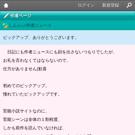
ログイン
新規登録
大人
作者ページ
しん
作者ニュース
のケ
さんの
ータ
ピックアップ、ありがとうございます。
イ官
日記にも作者ニュースにも顔を出さないつもりでしたが、
能小
お礼を言わなくてはならないので、
説
仕方がありません(歓喜
初めてのピックアップ。
憧れていたピックアップです。
官能小説サイトなのに、
官能シーンは全体の１割程度、
しかも前作を読んでいなければ、