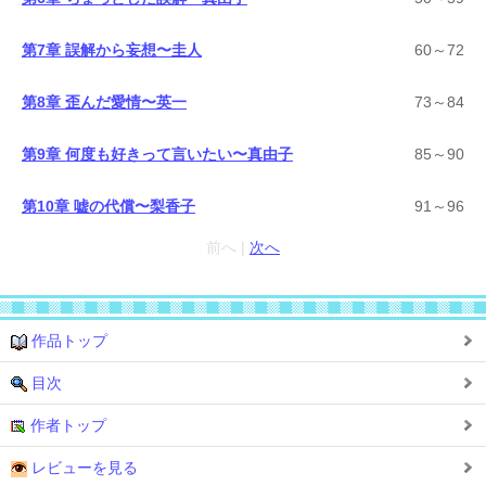
第7章 誤解から妄想〜圭人
60～72
第8章 歪んだ愛情〜英一
73～84
第9章 何度も好きって言いたい〜真由子
85～90
第10章 嘘の代償〜梨香子
91～96
前へ |
次へ
作品トップ
目次
作者トップ
レビューを見る