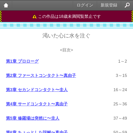
ログイン
新規登録
大人
この作品は18歳未満閲覧禁止です
のケ
渇いた心に水を注ぐ
ータ
イ官
<目次>
能小
第1章 プロローグ
1～2
説
第2章 ファーストコンタクト〜真由子
3～15
第3章 セカンドコンタクト〜圭人
16～24
第4章 サードコンタクト〜真由子
25～36
第5章 修羅場は突然に〜圭人
37～49
第6章 ちょっとした誤解〜真由子
50～59