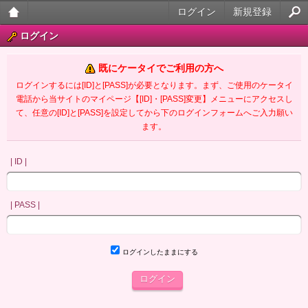
ログイン
新規登録
大人
ログイン
のケ
既にケータイでご利用の方へ
ータ
ログインするには[ID]と[PASS]が必要となります。まず、ご使用のケータイ
電話から当サイトのマイページ【[ID]・[PASS]変更】メニューにアクセスし
イ官
て、任意の[ID]と[PASS]を設定してから下のログインフォームへご入力願い
ます。
能小
説
| ID |
| PASS |
ログインしたままにする