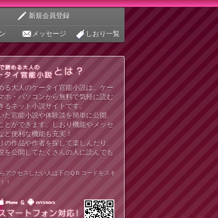
新規会員登録
ン
メッセージ
しおり一覧
める大人のケータイ官能小説は、ケー
マホ・パソコンから無料で気軽に読む
きるネット小説サイトです。
いた官能小説や体験談を簡単に公開、
ことができます。しおり機能やメッセ
など便利な機能も充実！
りの作品や作者を探して楽しんだり、
説を公開してたくさんの人に読んでも
らアクセスしたい人は下のＱＲコードをスキ
！！