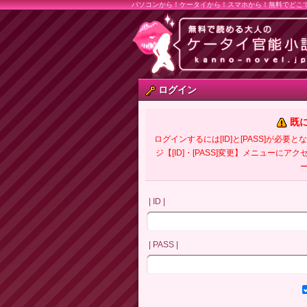
パソコンから！ケータイから！スマホから！無料でどこ
ログイン
既
ログインするには[ID]と[PASS]が
ジ【[ID]・[PASS]変更】メニューにア
| ID |
| PASS |