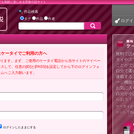
でも気軽に楽しめる官能小説サイト
作品検索
タグ
作品
作者
ログイ
にケータイでご利用の方へ
無料で読
タイやス
必要となります。まず、ご使用のケータイ電話から当サイトのマイペー
ことがで
クセスして、任意の[ID]と[PASS]を設定してから下のログインフォ
自分で書
ームへご入力願います。
連載する
ージ機能
お気に入
自分が小
らおう！
ケータイか
ャンしてね
ログインしたままにする