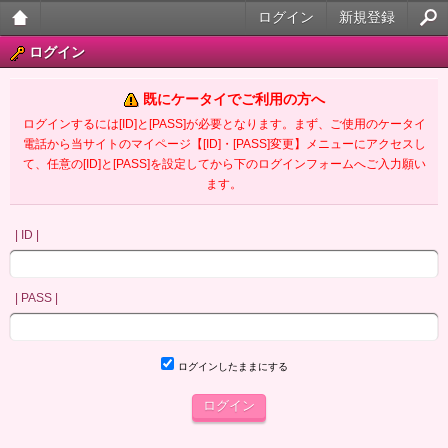
ログイン
新規登録
大人
ログイン
のケ
既にケータイでご利用の方へ
ータ
ログインするには[ID]と[PASS]が必要となります。まず、ご使用のケータイ
電話から当サイトのマイページ【[ID]・[PASS]変更】メニューにアクセスし
イ官
て、任意の[ID]と[PASS]を設定してから下のログインフォームへご入力願い
ます。
能小
説
| ID |
| PASS |
ログインしたままにする