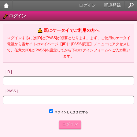
ログイン
新規登録
大人
ログイン
のケ
既にケータイでご利用の方へ
ータ
ログインするには[ID]と[PASS]が必要となります。まず、ご使用のケータイ
電話から当サイトのマイページ【[ID]・[PASS]変更】メニューにアクセスし
イ官
て、任意の[ID]と[PASS]を設定してから下のログインフォームへご入力願い
ます。
能小
説
| ID |
| PASS |
ログインしたままにする