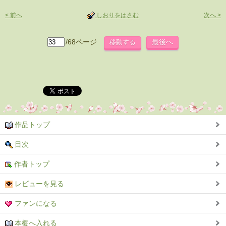
< 前へ
しおりをはさむ
次へ >
/68ページ
最後へ
作品トップ
目次
作者トップ
レビューを見る
ファンになる
本棚へ入れる