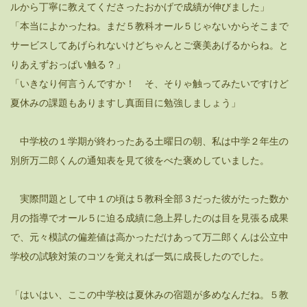
ルから丁寧に教えてくださったおかげで成績が伸びました」
「本当によかったね。まだ５教科オール５じゃないからそこまで
サービスしてあげられないけどちゃんとご褒美あげるからね。と
りあえずおっぱい触る？」
「いきなり何言うんですか！ そ、そりゃ触ってみたいですけど
夏休みの課題もありますし真面目に勉強しましょう」
中学校の１学期が終わったある土曜日の朝、私は中学２年生の
別所万二郎くんの通知表を見て彼をべた褒めしていました。
実際問題として中１の頃は５教科全部３だった彼がたった数か
月の指導でオール５に迫る成績に急上昇したのは目を見張る成果
で、元々模試の偏差値は高かっただけあって万二郎くんは公立中
学校の試験対策のコツを覚えれば一気に成長したのでした。
「はいはい、ここの中学校は夏休みの宿題が多めなんだね。５教