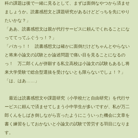
科の課題は後で一緒に見るとして、まずは面倒なやつから済ませ
ましょうか。読書感想文と課題研究があるけどどっちを先にやり
たいかな？」
「ああ、読書感想文は親が代行サービスに頼んでくれることにな
っててってふぐうっ！？」
「バカっ！！ 読書感想文は確かに面倒だけどちゃんとやらない
と将来小論文の試験とか論述問題で痛い目を見ることになるの
っ！ 万二郎くんが併願する私立高校は小論文の試験もあるし将
来大学受験で総合型選抜を受けないとも限らないでしょ！？」
「は、はあ……」
最近は読書感想文や課題研究（小学校だと自由研究）を代行サ
ービスに頼んで済ませてしまう小中学生が多いですが、私が万二
郎くんをしばき倒しながら言ったようにこういった機会に文章を
書く練習をしておかないと小論文の試験で苦労する羽目になりま
す。