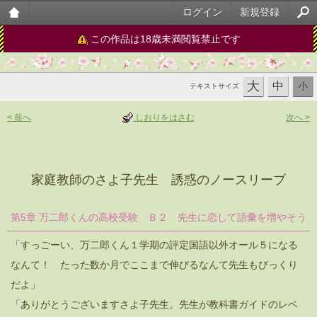
ログイン
新規登録
大人
この作品は18歳未満閲覧禁止です
のケ
大
中
ータ
小
テキストサイズ
イ官
< 前へ
しおりをはさむ
次へ >
能小
説
家庭教師のさよ子先生 誘惑のノースリーブ
第5章 万二郎くんの高校受験 Ｂ２ 先生に恋して語彙を増やそう
「すっごーい、万二郎くん１学期の評定国語以外オール５になる
なんて！ たった数か月でここまで伸びるなんて先生もびっくり
だよ」
「ありがとうございますさよ子先生。先生が教科書ガイドのレベ