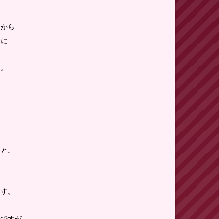
日から
ちに
…。
。
ぁと。
。
ます。
のですが