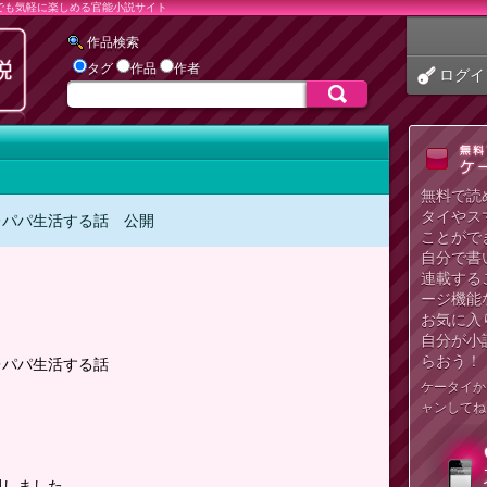
でも気軽に楽しめる官能小説サイト
作品検索
タグ
作品
作者
ログイ
無料で読
タイやス
レパパ生活する話 公開
ことがで
自分で書
連載する
ージ機能
お気に入
自分が小
らおう！
レパパ生活する話
ケータイか
ャンしてね
開しました。