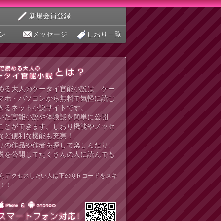
新規会員登録
ン
メッセージ
しおり一覧
める大人のケータイ官能小説は、ケー
マホ・パソコンから無料で気軽に読む
きるネット小説サイトです。
いた官能小説や体験談を簡単に公開、
ことができます。しおり機能やメッセ
など便利な機能も充実！
りの作品や作者を探して楽しんだり、
説を公開してたくさんの人に読んでも
らアクセスしたい人は下のＱＲコードをスキ
！！