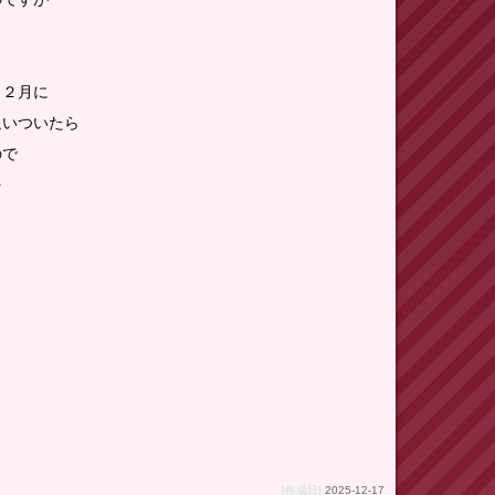
、
１２月に
追いついたら
ので
を
。
[作成日]
2025-12-17