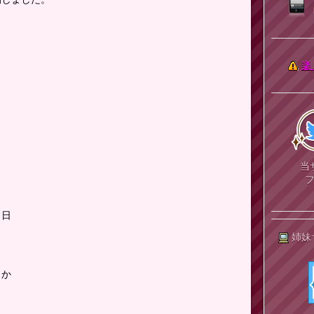
。
楽
当
８日
姉妹
とか