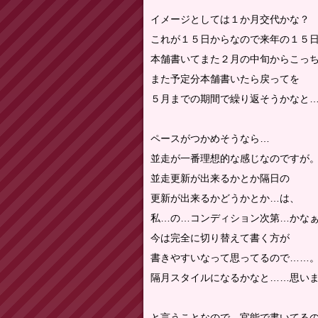
イメージとしては１か月交代かな？
これが１５日からなので来年の１５
本舗書いてまた２月の中旬からこっ
また予定分本舗書いたら戻ってを
５月までの期間で繰り返そうかなと
ペースがつかめそうなら…
並走が一番理想的な感じなのですが
並走更新が出来るかとか隔日の
更新が出来るかどうかとか…は、
私…の…コンディション次第…かな
今は完全に切り替えて書く方が
書きやすいなって思ってるので……
隔月スタイルになるかなと……思い
と言うことなので…官能で書いてる