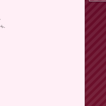
で
から。
。
。