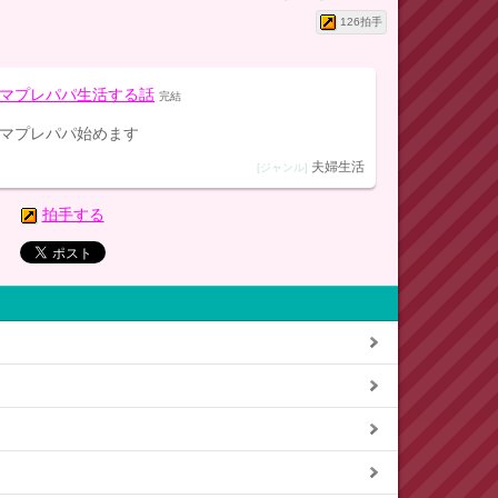
126拍手
マプレパパ生活する話
完結
マプレパパ始めます
夫婦生活
[ジャンル]
拍手する