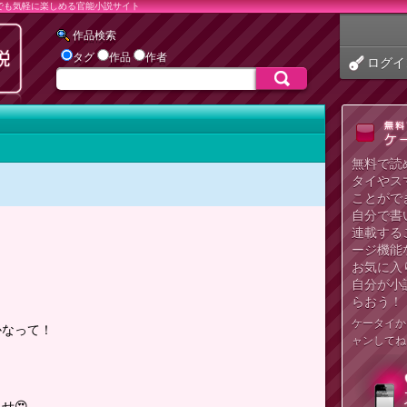
でも気軽に楽しめる官能小説サイト
作品検索
タグ
作品
作者
ログイ
無料で読
タイやス
ことがで
自分で書
連載する
ージ機能
お気に入
自分が小
らおう！
ケータイか
かなって！
ャンしてね
せ😍