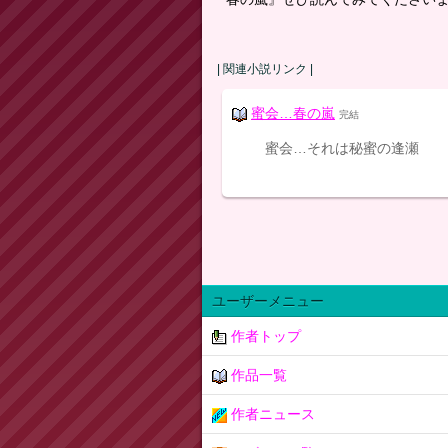
| 関連小説リンク |
蜜会…春の嵐
完結
蜜会…それは秘蜜の逢瀬
ユーザーメニュー
作者トップ
作品一覧
作者ニュース