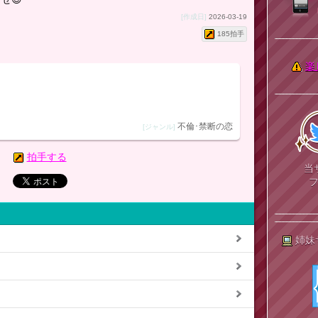
[作成日]
2026-03-19
185拍手
楽
不倫･禁断の恋
[ジャンル]
拍手する
当
姉妹