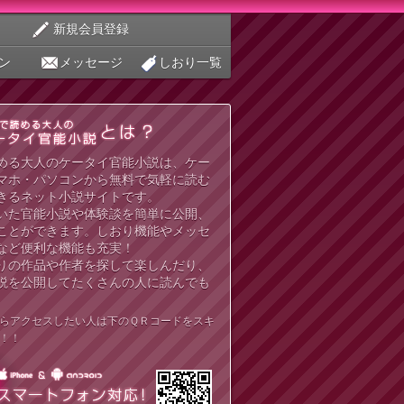
新規会員登録
ン
メッセージ
しおり一覧
める大人のケータイ官能小説は、ケー
マホ・パソコンから無料で気軽に読む
きるネット小説サイトです。
いた官能小説や体験談を簡単に公開、
ことができます。しおり機能やメッセ
など便利な機能も充実！
りの作品や作者を探して楽しんだり、
説を公開してたくさんの人に読んでも
らアクセスしたい人は下のＱＲコードをスキ
！！