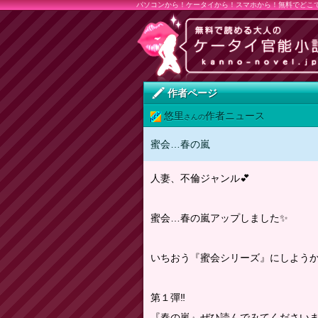
パソコンから！ケータイから！スマホから！無料でどこ
作者ページ
悠里
作者ニュース
さんの
蜜会…春の嵐
人妻、不倫ジャンル💕
蜜会…春の嵐アップしました✨️
いちおう『蜜会シリーズ』にしよう
第１彈‼️
『春の嵐』ぜひ読んでみてくださいま