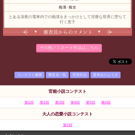
痴漢･痴女
とある深夜の電車内での痴漢をきっかけとして淫靡な世界に堕ちて
行く恵子
表示する
その他ノミネート作品はこちら
コンテスト概要
審査員一覧
受賞作品
選考会のようす
官能小説コンテスト
第1回
第2回
第3回
第4回
第5回
第6回
大人の恋愛小説コンテスト
第1回