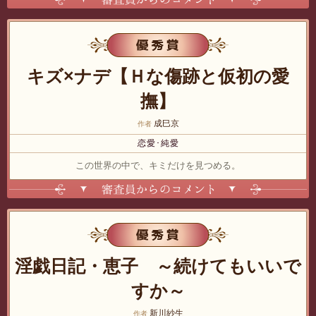
表示する
優秀賞
キズ×ナデ【Ｈな傷跡と仮初の愛
撫】
成巳京
作者
恋愛･純愛
この世界の中で、キミだけを見つめる。
表示する
優秀賞
淫戯日記・恵子 ～続けてもいいで
すか～
新川紗生
作者