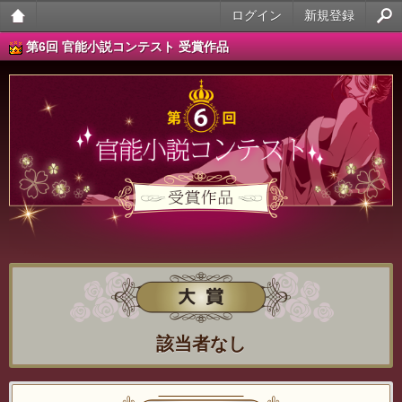
ログイン
新規登録
大人
第6回 官能小説コンテスト 受賞作品
のケ
ータ
イ官
能小
説
大賞
該当者なし