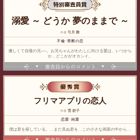
特別審査員賞
溺愛 ～ どうか 夢のままで ～
弓月 舞
作者
不倫･禁断の恋
優しくて自慢の兄──。お兄ちゃんがわたしに向ける愛は、いつから
か…どこかがオカシイ。
表示する
優秀賞
フリマアプリの恋人
雪 碧子
作者
恋愛･純愛
僕は君を探している。…まだ見ぬ君を…この小さな画面の中から…