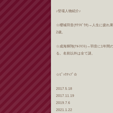
♪登場人物紹介♪
☆櫻城羽音(ｻｸﾗｷﾞｳﾀ)→人生に
2歳。
☆成海輝翔(ﾅﾙﾐｷﾗﾄ)→羽音に1
る。名前以外は全て謎。
☆ﾋﾟｯｸｱｯﾌﾟ☆
2017.5.18
2017.11.19
2019.7.6
2021.1.22