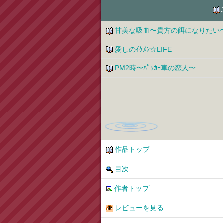
甘美な吸血〜貴方の餌になりたい
愛しのｲｹﾒﾝ☆LIFE
PM2時〜ﾊﾟｯｶｰ車の恋人〜
作品トップ
目次
作者トップ
レビューを見る