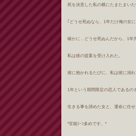
死を決意した私の横にたまたまいた
｢どうせ死ぬなら、1年だけ俺の女に
確かに…どうせ死ぬんだから、1年
私は彼の提案を受け入れた。
彼に抱かれるたびに、私は彼に溺れ
1年という期間限定の恋人であるの
生きる事を諦めた女と、運命に任せ自由
*官能ｼｰﾝ多めです。*