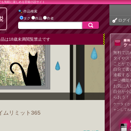
でも気軽に楽しめる官能小説サイト
作品検索
タグ
作品
作者
ログイ
品は18歳未満閲覧禁止です
無料で読
タイやス
ことがで
自分で書
連載する
ージ機能
お気に入
自分が小
らおう！
ケータイか
ャンしてね
イムリミット365