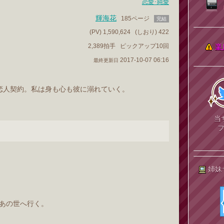
恋愛･純愛
輝海花
185ページ
完結
(PV) 1,590,624
(しおり) 422
2,389拍手
ピックアップ10回
楽
2017-10-07 06:16
最終更新日
恋人契約。私は身も心も彼に溺れていく。
当
姉妹
あの世へ行く。