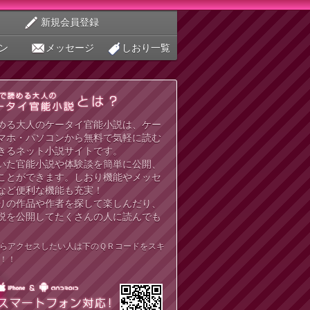
新規会員登録
ン
メッセージ
しおり一覧
める大人のケータイ官能小説は、ケー
マホ・パソコンから無料で気軽に読む
きるネット小説サイトです。
いた官能小説や体験談を簡単に公開、
ことができます。しおり機能やメッセ
など便利な機能も充実！
りの作品や作者を探して楽しんだり、
説を公開してたくさんの人に読んでも
らアクセスしたい人は下のＱＲコードをスキ
！！