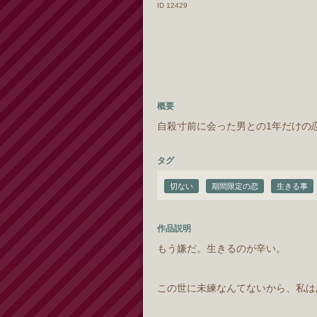
ID 12429
概要
自殺寸前に会った男との1年だけの
タグ
切ない
期間限定の恋
生きる事
作品説明
もう嫌だ。生きるのが辛い。
この世に未練なんてないから、私は