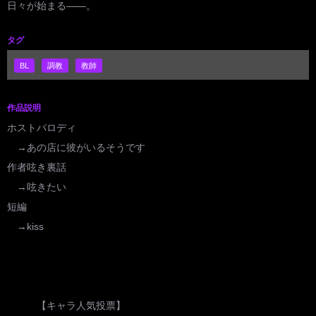
日々が始まる――。
タグ
BL
調教
教師
作品説明
ホストパロディ
→あの店に彼がいるそうです
作者呟き裏話
→呟きたい
短編
→kiss
【キャラ人気投票】