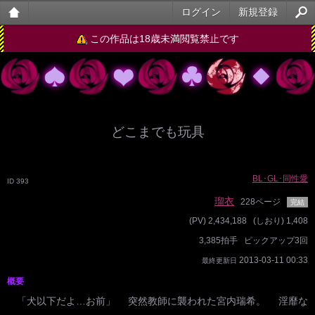
ログイン
新規登録
大人
この作品は18歳未満閲覧禁止です
のケ
ータ
イ官
どこまでも玩具
能小
説
BL･GL･同性愛
ID 393
瑠衣
228ページ
完結
(PV) 2,434,188
(しおり) 1,408
3,385拍手
ピックアップ3回
2013-03-11 00:33
最終更新日
概要
「犬以下だよ…お前」 突然教師に襲われた宮内瑞希。 淫靡な