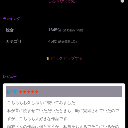
しおりから読む
ランキング
1645位
総合
(過去最高 80位)
46位
カテゴリ
(過去最高 1位)
ピックアップする
レビュー
[評価]
★★★★★
こちらもお久しぶりに覗いてみました。
私が昔に読ませていただいたときも、既に完結されていたので
すが、こちらも大好きな作品です。
瑠衣さんの作品は何と言うか、私自身もまるでそこにいるかの